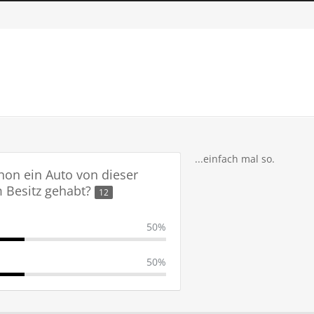
...einfach mal so.
hon ein Auto von dieser
m Besitz gehabt?
12
50%
50%